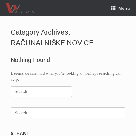
Skip
Menu
to
content
Category Archives:
RAČUNALNIŠKE NOVICE
Nothing Found
It seems we can’t find what you’re looking for. Perhaps searching can
help.
Search
for:
Search
for:
STRANI