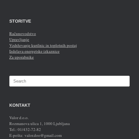
STORITVE
Računovodstvo
Upravljanje
Vzdrževanje kurilnic in toplotnih postaj
Izdelava energetske izkaznice
Za uporabnike
Search
for:
KONTAKT
Valor d.o.o.
Rozmanova ulica 1, 1000 Ljubljana
Tel.: 01/432-72-82
E-pošta: valor.doo@gmail.com