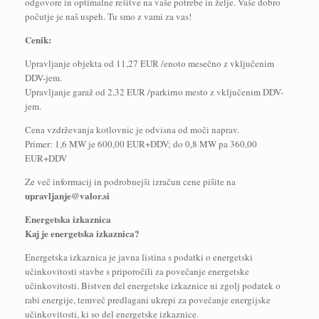
odgovore in optimalne rešitve na vaše potrebe in želje. Vaše dobro
počutje je naš uspeh. Tu smo z vami za vas!
Cenik:
Upravljanje objekta od 11,27 EUR /enoto mesečno z vključenim
DDV-jem.
Upravljanje garaž od 2,32 EUR /parkirno mesto z vključenim DDV-
jem.
Cena vzdrževanja kotlovnic je odvisna od moči naprav.
Primer: 1,6 MW je 600,00 EUR+DDV; do 0,8 MW pa 360,00
EUR+DDV
Ze več informacij in podrobnejši izračun cene pišite na
upravljanje@valor.si
Energetska izkaznica
Kaj je energetska izkaznica?
Energetska izkaznica je javna listina s podatki o energetski
učinkovitosti stavbe s priporočili za povečanje energetske
učinkovitosti. Bistven del energetske izkaznice ni zgolj podatek o
rabi energije, temveč predlagani ukrepi za povečanje energijske
učinkovitosti, ki so del energetske izkaznice.