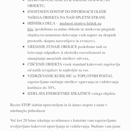
OBJEKTU,
ENOSTAVEN DOSTOP DO INFORMACIJ GLEDE
VAŠEGA OBJEKTA NA NAŠI SPLETNI STRANI,
HIŠNIŠKA DELA -
možnost storitve hišnik na
klic
(poskrbimo za redne obhode in strokovne preglede
objekta ter nemoteno delovanje vseh naprav na skupnih
prostorih, skupne razsvetljave in zvoncev),
UREJANJE ZUNAJE OKOLICE poskrbimo tudi za
ločevanje odpadkov, k ekološki ozaveščenosti in
zmanjšanju mesečnih stroškov odvoza,
ČIŠČENJE OBJEKTA visok standard kakovosti zagotavlja
od naših izvajalcev le najboljše za vas.
VZDRŽEVANJE KURILNIC in TOPLOTNIH POSTAJ;
zagotavljamo znižanje stroškov ogrevanja in vzdrževanja
kurilnice do 30%,
IZDELAVA ENERGETSKE IZKAZNICE vašega objekta.
Recite STOP slabim upraviteljem in še danes stopite z nami v
udobnejšo prihodnost.
Več kot 20 letne izkušnje so reference s katerimi vam zagotavljamo
uveljavljano kakovost upravljanja in vzdrževanja. Nudimo vam jasne