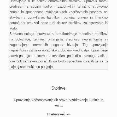
Upravljanje ni le delitev obratovalnih stroškov. Upravnik mora,
predvsem s svojim kadrom, zagotavljati tehnično strokovno
znanje in sposobnost izvajanja vseh vzdrževalnih posegov na
stavbah v upravljanju, lastnikom ponujati pravno in finančno
pomoč ter prevzeti nase tudi delitev stroškov za ogrevanje in
vodo.
Bistvena naloga upravnika ni prefakturiranje mesečnih stroškov
na položnice, temveč ohranjanje vrednosti nepremičnine in
zagotavljanje normalnih pogojev bivanja. Trg upravljanja
nepremičnin zahteva upravnike z dodano vrednostjo. Upravljanje
stavb postaja strokovno in tehnično, pa tudi s pravnega vidika,
vse bolj zahteven posel, ki ga bodo sposobna izvajati le za to
najbolj usposobljena podjetja.
Storitve
Upravljanje večstanovanjskih stavb, vzdrževanje kurilnic in
več...
Preberi več ->