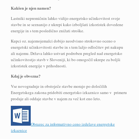
Kakšen je njen namen?
Lastniki nepremičnin lahko vidijo energetsko učinkovitost svoje
stavbe in se seznanijo z ukrepi kako izboljšati izkoristek dovedene
energije in s tem posledično znižati stroške.
Kupci oz. najemojemalci dobijo neodvisno strokovno oceno o
energetski učinkovitosti stavbe in s tem lažjo odločitev pri nakupu
ali najemu. Država lahko ustvari podroben pregled nad energetsko
učinkovitostjo stavb v Sloveniji, ki bo omogočil ukrepe za boljši
izkoristek energije v prihodnosti.
Kdaj je obvezna?
Vse novogradnje in obstoječe stavbe morajo po določilih
Energetskega zakona pridobiti energetsko izkaznico samo v primeru
prodaje ali oddaje stavbe v najem za več kot eno leto.
Obrazec za informativno ceno izdelave energetske
izkaznice