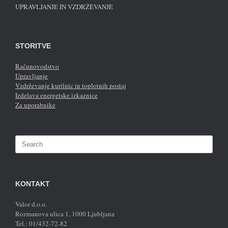
UPRAVLJANJE IN VZDRŽEVANJE
STORITVE
Računovodstvo
Upravljanje
Vzdrževanje kurilnic in toplotnih postaj
Izdelava energetske izkaznice
Za uporabnike
Search
for:
KONTAKT
Valor d.o.o.
Rozmanova ulica 1, 1000 Ljubljana
Tel.: 01/432-72-82