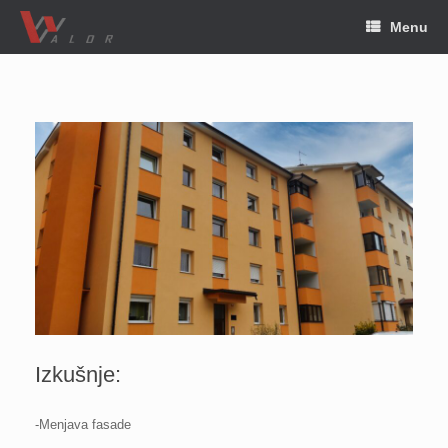
Skip
Menu
to
content
Izkušnje:
-Menjava fasade